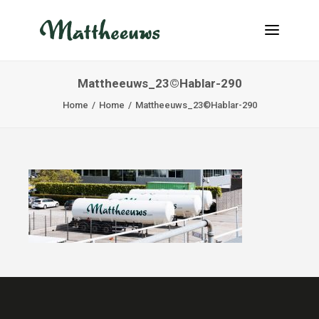
Mattheeuws_23©Hablar-290
NIEUWS
Home
Home
Mattheeuws_23©Hablar-290
TRANSPORT
OVER ONS
VACATURES
CONTACT
INFO@MATTHEEUWS.COM
+32 58 31 17 79
MY TRANSPORT