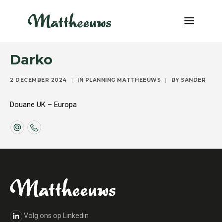
Darko
NIEUWS
2 DECEMBER 2024
|
IN
PLANNING MATTHEEUWS
|
BY
SANDER
TRANSPORT
OVER ONS
Douane UK – Europa
VACATURES
CONTACT
INFO@MATTHEEUWS.COM
+32 58 31 17 79
MY TRANSPORT
Volg ons op Linkedin