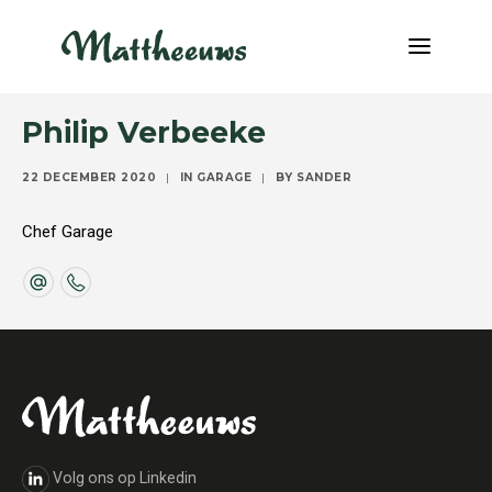
Philip Verbeeke
NIEUWS
22 DECEMBER 2020
|
IN
GARAGE
|
BY
SANDER
TRANSPORT
OVER ONS
Chef Garage
VACATURES
CONTACT
INFO@MATTHEEUWS.COM
+32 58 31 17 79
MY TRANSPORT
Volg ons op Linkedin