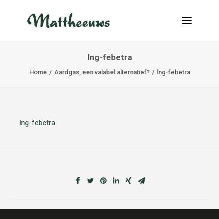
lng-febetra
NIEUWS
Home
Aardgas, een valabel alternatief?
lng-febetra
TRANSPORT
OVER ONS
VACATURES
lng-febetra
CONTACT
INFO@MATTHEEUWS.COM
+32 58 31 17 79
MY TRANSPORT