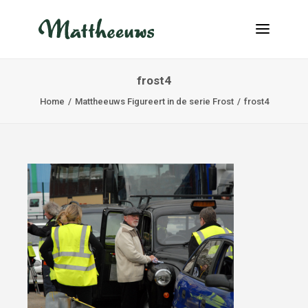
frost4
NIEUWS
Home
Mattheeuws Figureert in de serie Frost
frost4
TRANSPORT
OVER ONS
VACATURES
CONTACT
INFO@MATTHEEUWS.COM
+32 58 31 17 79
MY TRANSPORT