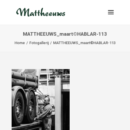
MATTHEEUWS_maart©HABLAR-113
NIEUWS
Home
Fotogallerij
MATTHEEUWS_maart©HABLAR-113
TRANSPORT
OVER ONS
VACATURES
CONTACT
INFO@MATTHEEUWS.COM
+32 58 31 17 79
MY TRANSPORT