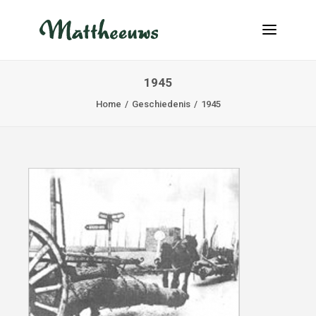
1945
NIEUWS
Home
Geschiedenis
1945
TRANSPORT
OVER ONS
VACATURES
CONTACT
INFO@MATTHEEUWS.COM
+32 58 31 17 79
MY TRANSPORT