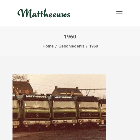
1960
NIEUWS
Home
Geschiedenis
1960
TRANSPORT
OVER ONS
VACATURES
CONTACT
INFO@MATTHEEUWS.COM
+32 58 31 17 79
MY TRANSPORT