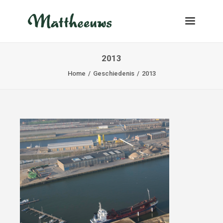
2013
NIEUWS
Home
Geschiedenis
2013
TRANSPORT
OVER ONS
VACATURES
CONTACT
INFO@MATTHEEUWS.COM
+32 58 31 17 79
MY TRANSPORT