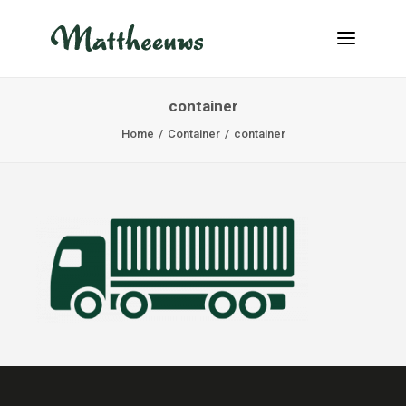
container
NIEUWS
Home
Container
container
TRANSPORT
OVER ONS
VACATURES
CONTACT
INFO@MATTHEEUWS.COM
+32 58 31 17 79
MY TRANSPORT