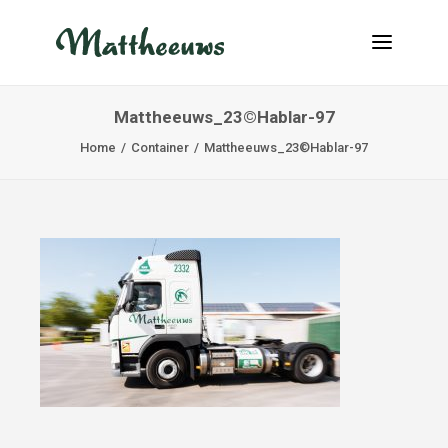
Mattheeuws_23©Hablar-97
NIEUWS
Home
Container
Mattheeuws_23©Hablar-97
TRANSPORT
OVER ONS
VACATURES
CONTACT
INFO@MATTHEEUWS.COM
+32 58 31 17 79
MY TRANSPORT