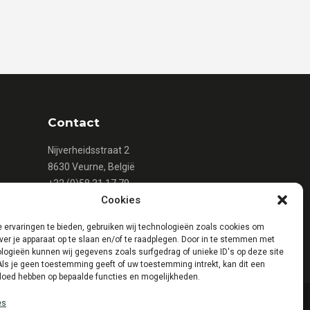
Contact
Nijverheidsstraat 2
8630 Veurne, België
+32 (0)58 31 17 79
Cookies
+32 (0)58 31 16 15
info@mattheeuws.com
 ervaringen te bieden, gebruiken wij technologieën zoals cookies om
ver je apparaat op te slaan en/of te raadplegen. Door in te stemmen met
logieën kunnen wij gegevens zoals surfgedrag of unieke ID's op deze site
Als je geen toestemming geeft of uw toestemming intrekt, kan dit een
vloed hebben op bepaalde functies en mogelijkheden.
es