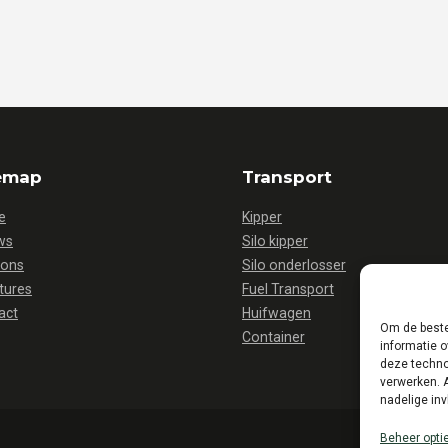
emap
Transport
e
Kipper
ws
Silo kipper
 ons
Silo onderlosser
tures
Fuel Transport
act
Huifwagen
Om de beste
Container
informatie o
deze techno
verwerken. 
nadelige in
Beheer opti