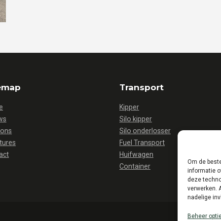
emap
Transport
e
Kipper
ws
Silo kipper
 ons
Silo onderlosser
tures
Fuel Transport
act
Huifwagen
Om de beste
Container
informatie o
deze techno
verwerken. 
nadelige in
Beheer opti