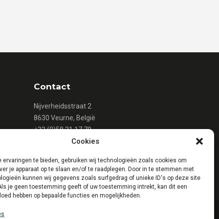
Contact
Nijverheidsstraat 2
8630 Veurne, België
+32 (0)58 31 17 79
Cookies
+32 (0)58 31 16 15
info@mattheeuws.com
 ervaringen te bieden, gebruiken wij technologieën zoals cookies om
ver je apparaat op te slaan en/of te raadplegen. Door in te stemmen met
logieën kunnen wij gegevens zoals surfgedrag of unieke ID's op deze site
Als je geen toestemming geeft of uw toestemming intrekt, kan dit een
vloed hebben op bepaalde functies en mogelijkheden.
es