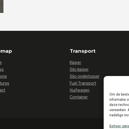
emap
Transport
e
Kipper
ws
Silo kipper
 ons
Silo onderlosser
tures
Fuel Transport
act
Huifwagen
Om de beste
Container
informatie o
deze techno
verwerken. 
nadelige in
Beheer opti