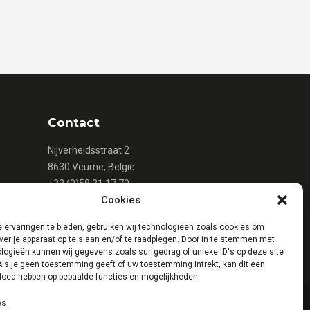
Contact
Nijverheidsstraat 2
8630 Veurne, België
+32 (0)58 31 17 79
Cookies
+32 (0)58 31 16 15
info@mattheeuws.com
 ervaringen te bieden, gebruiken wij technologieën zoals cookies om
ver je apparaat op te slaan en/of te raadplegen. Door in te stemmen met
logieën kunnen wij gegevens zoals surfgedrag of unieke ID's op deze site
Als je geen toestemming geeft of uw toestemming intrekt, kan dit een
vloed hebben op bepaalde functies en mogelijkheden.
es