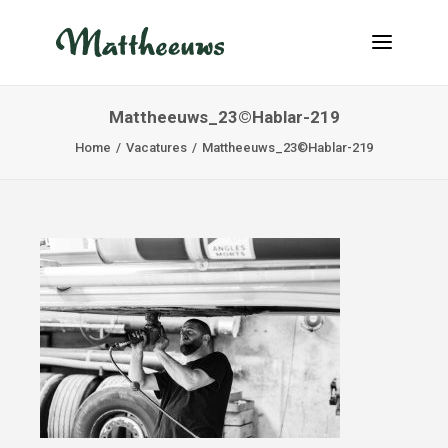
Mattheeuws_23©Hablar-219
NIEUWS
Home
Vacatures
Mattheeuws_23©Hablar-219
TRANSPORT
OVER ONS
VACATURES
CONTACT
INFO@MATTHEEUWS.COM
+32 58 31 17 79
MY TRANSPORT