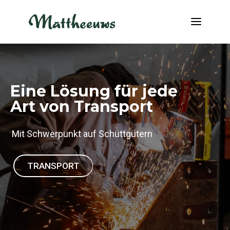
NEUIGKEITEN
TRANSPORT
Eine Lösung für jede
Art von Transport
ÜBER UNS
JOBS
Mit Schwerpunkt auf Schüttgütern
KONTAKT
INFO@MATTHEEUWS.COM
TRANSPORT
+32 58 31 17 79
MY TRANSPORT