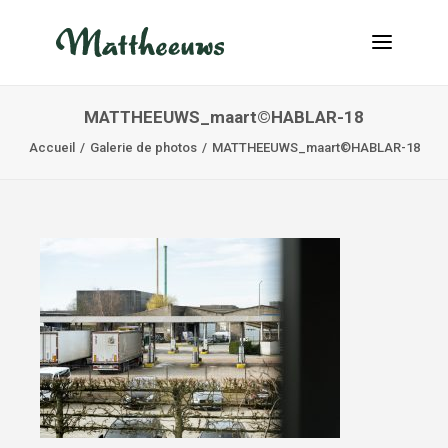
MATTHEEUWS_maart©HABLAR-18
NOUVELLES
Accueil
Galerie de photos
MATTHEEUWS_maart©HABLAR-18
TRANSPORT
À PROPOS
POSTES VACANTS
CONTACT
INFO@MATTHEEUWS.COM
+32 58 31 17 79
MY TRANSPORT