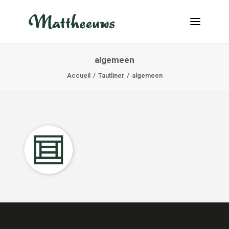
algemeen
NOUVELLES
Accueil
Tautliner
algemeen
TRANSPORT
À PROPOS
POSTES VACANTS
CONTACT
INFO@MATTHEEUWS.COM
+32 58 31 17 79
MY TRANSPORT