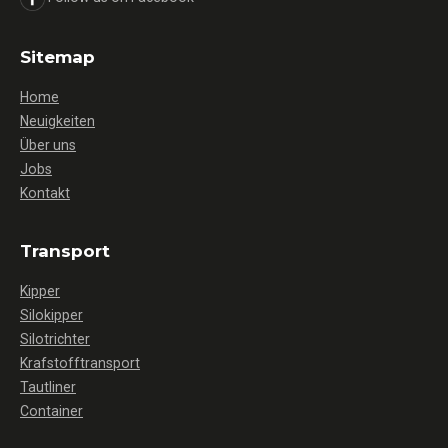
Sitemap
Home
Neuigkeiten
Über uns
Jobs
Kontakt
Transport
Kipper
Silokipper
Silotrichter
Krafstofftransport
Tautliner
Container