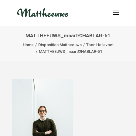
MATTHEEUWS_maart©HABLAR-51
NEUIGKEITEN
Home
Disposition Mattheeuws
Toon Hollevoet
TRANSPORT
MATTHEEUWS_maart©HABLAR-51
ÜBER UNS
JOBS
KONTAKT
INFO@MATTHEEUWS.COM
+32 58 31 17 79
MY TRANSPORT