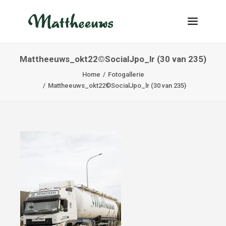
Mattheeuws_okt22©SocialJpo_lr (30 van 235)
NEUIGKEITEN
Home
Fotogallerie
TRANSPORT
Mattheeuws_okt22©SocialJpo_lr (30 van 235)
ÜBER UNS
JOBS
KONTAKT
INFO@MATTHEEUWS.COM
+32 58 31 17 79
MY TRANSPORT