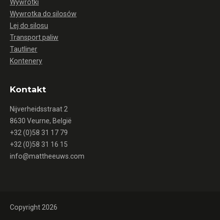
Wywrotki
Wywrotka do silosów
Lej do silosu
Transport paliw
Tautliner
Kontenery
Kontakt
Nijverheidsstraat 2
8630 Veurne, België
+32 (0)58 31 17 79
+32 (0)58 31 16 15
info@mattheeuws.com
Copyright 2026