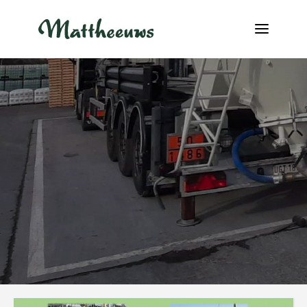
NOWOŚCI
TRANSPORT
O NAS
PRACA
KONTAKT
INFO@MATTHEEUWS.COM
+32 58 31 17 79
MY TRANSPORT