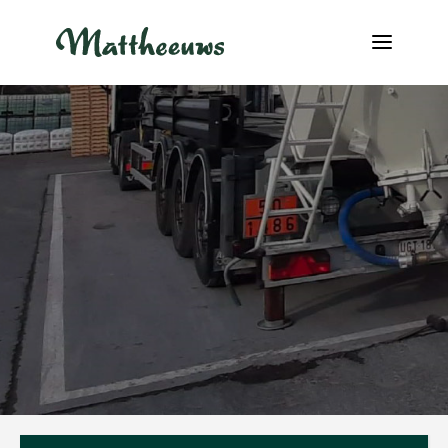
NOWOŚCI
TRANSPORT
O NAS
PRACA
KONTAKT
INFO@MATTHEEUWS.COM
+32 58 31 17 79
MY TRANSPORT