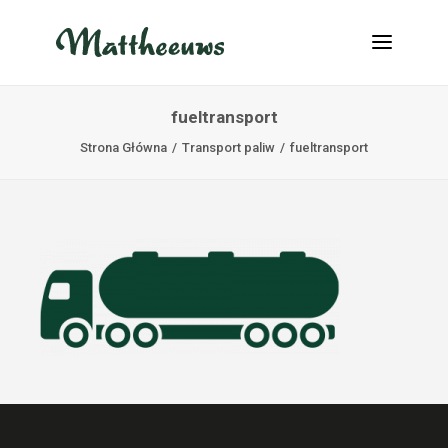
fueltransport
NOWOŚCI
Strona Główna
Transport paliw
fueltransport
TRANSPORT
O NAS
PRACA
KONTAKT
INFO@MATTHEEUWS.COM
+32 58 31 17 79
MY TRANSPORT